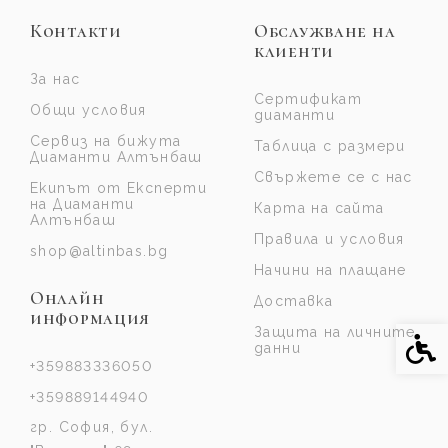
Контакти
Обслужване на
клиенти
За нас
Сертификат
Общи условия
диаманти
Сервиз на бижута
Таблица с размери
Диаманти Алтънбаш
Свържете се с нас
Екипът от Експерти
на Диаманти
Карта на сайта
Алтънбаш
Правила и условия
shop@altinbas.bg
Начини на плащане
Онлайн
Доставка
информация
Защита на личните
Спе
данни
+359883336050
+359889144940
гр. София, бул.