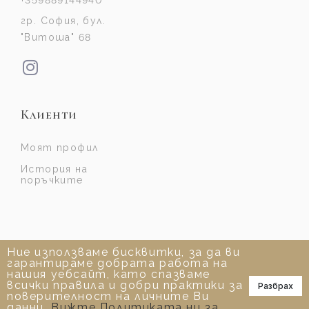
+359889144940
гр. София, бул.
"Витоша" 68
Клиенти
Моят профил
История на
поръчките
Ние използваме бисквитки, за да ви
гарантираме добрата работа на
нашия уебсайт, като спазваме
всички правила и добри практики за
Разбрах
📞
поверителност на личните Ви
данни.
Вижте Политиката ни за