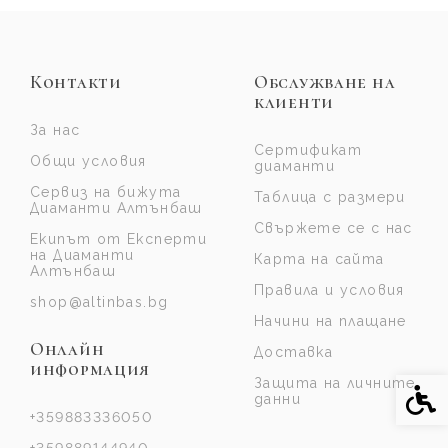
Контакти
Обслужване на
клиенти
За нас
Сертификат
Общи условия
диаманти
Сервиз на бижута
Таблица с размери
Диаманти Алтънбаш
Свържете се с нас
Екипът от Експерти
на Диаманти
Карта на сайта
Алтънбаш
Правила и условия
shop@altinbas.bg
Начини на плащане
Онлайн
Доставка
информация
Защита на личните
Спе
данни
+359883336050