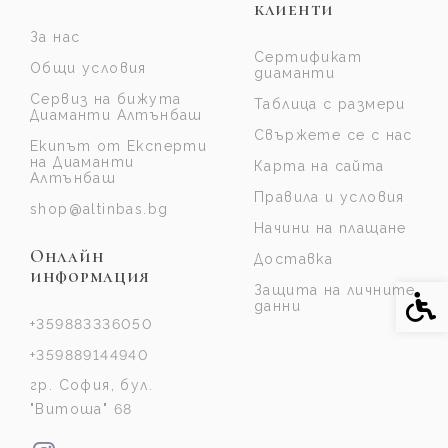
клиенти
За нас
Сертификат
Общи условия
диаманти
Сервиз на бижута
Таблица с размери
Диаманти Алтънбаш
Свържете се с нас
Екипът от Експерти
на Диаманти
Карта на сайта
Алтънбаш
Правила и условия
shop@altinbas.bg
Начини на плащане
Онлайн
Доставка
информация
Защита на личните
Спе
данни
+359883336050
+359889144940
гр. София, бул.
"Витоша" 68