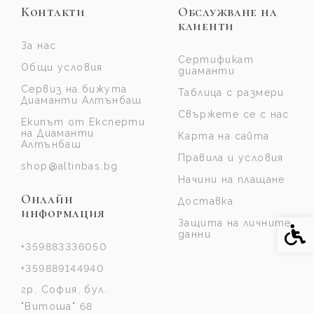
Контакти
Обслужване на
клиенти
За нас
Сертификат
Общи условия
диаманти
Сервиз на бижута
Таблица с размери
Диаманти Алтънбаш
Свържете се с нас
Екипът от Експерти
на Диаманти
Карта на сайта
Алтънбаш
Правила и условия
shop@altinbas.bg
Начини на плащане
Онлайн
Доставка
информация
Защита на личните
Спе
данни
+359883336050
+359889144940
гр. София, бул.
"Витоша" 68