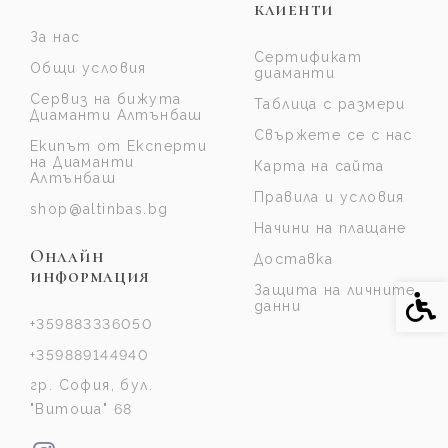
клиенти
За нас
Сертификат
Общи условия
диаманти
Сервиз на бижута
Таблица с размери
Диаманти Алтънбаш
Свържете се с нас
Екипът от Експерти
на Диаманти
Карта на сайта
Алтънбаш
Правила и условия
shop@altinbas.bg
Начини на плащане
Онлайн
Доставка
информация
Защита на личните
Спе
данни
+359883336050
+359889144940
гр. София, бул.
"Витоша" 68