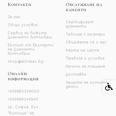
Контакти
Обслужване на
клиенти
За нас
Сертификат
Общи условия
диаманти
Сервиз на бижута
Таблица с размери
Диаманти Алтънбаш
Свържете се с нас
Екипът от Експерти
на Диаманти
Карта на сайта
Алтънбаш
Правила и условия
shop@altinbas.bg
Начини на плащане
Онлайн
Доставка
информация
Защита на личните
Спе
данни
+359883336050
+359889144940
гр. София, бул.
"Витоша" 68