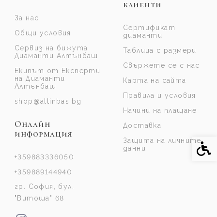
клиенти
За нас
Сертификат
Общи условия
диаманти
Сервиз на бижута
Таблица с размери
Диаманти Алтънбаш
Свържете се с нас
Екипът от Експерти
на Диаманти
Карта на сайта
Алтънбаш
Правила и условия
shop@altinbas.bg
Начини на плащане
Онлайн
Доставка
информация
Защита на личните
Спе
данни
+359883336050
+359889144940
гр. София, бул.
"Витоша" 68