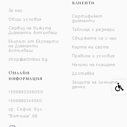
клиенти
За нас
Сертификат
Общи условия
диаманти
Сервиз на бижута
Таблица с размери
Диаманти Алтънбаш
Свържете се с нас
Екипът от Експерти
на Диаманти
Карта на сайта
Алтънбаш
Правила и условия
shop@altinbas.bg
Начини на плащане
Онлайн
Доставка
информация
Защита на личните
Спе
данни
+359883336050
+359889144940
гр. София, бул.
"Витоша" 68