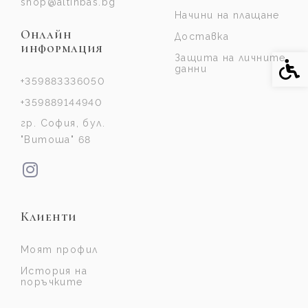
shop@altinbas.bg
Начини на плащане
Онлайн
Доставка
информация
Защита на личните
Спе
данни
+359883336050
+359889144940
гр. София, бул.
"Витоша" 68
Клиенти
Моят профил
История на
поръчките