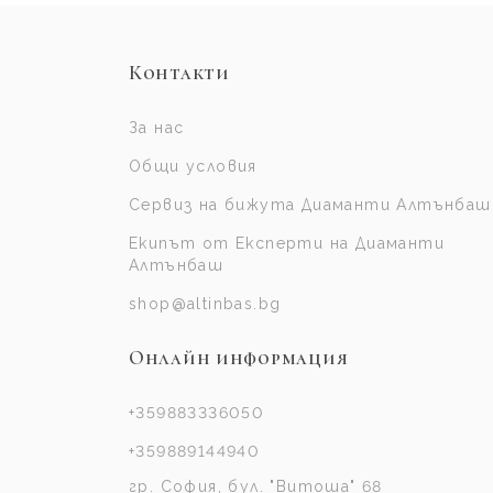
Контакти
За нас
Общи условия
Сервиз на бижута Диаманти Алтънбаш
Екипът от Експерти на Диаманти
Алтънбаш
shop@altinbas.bg
Онлайн информация
+359883336050
+359889144940
гр. София, бул. "Витоша" 68