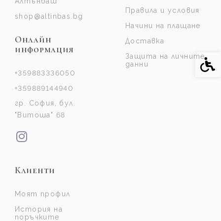
Алтънбаш
Правила и условия
shop@altinbas.bg
Начини на плащане
Онлайн
Доставка
информация
Защита на личните
Спе
данни
+359883336050
+359889144940
гр. София, бул.
"Витоша" 68
Клиенти
Моят профил
История на
поръчките