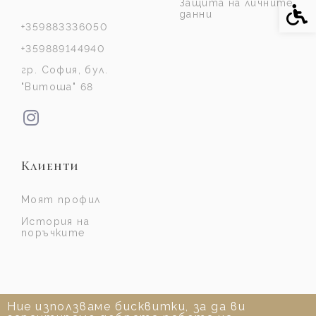
Защита на личните
Спе
данни
+359883336050
+359889144940
гр. София, бул.
"Витоша" 68
Клиенти
Моят профил
История на
поръчките
Ние използваме бисквитки, за да ви