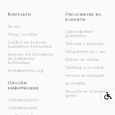
Контакти
Обслужване на
клиенти
За нас
Сертификат
Общи условия
диаманти
Сервиз на бижута
Таблица с размери
Диаманти Алтънбаш
Свържете се с нас
Екипът от Експерти
на Диаманти
Карта на сайта
Алтънбаш
Правила и условия
shop@altinbas.bg
Начини на плащане
Онлайн
Доставка
информация
Защита на личните
Спе
данни
+359883336050
+359889144940