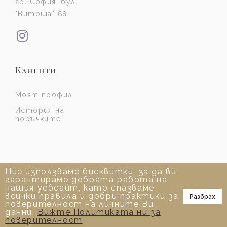
гр. София, бул.
"Витоша" 68
Клиенти
Моят профил
История на
поръчките
Ние използваме бисквитки, за да ви
гарантираме добрата работа на
нашия уебсайт, като спазваме
всички правила и добри практики за
Разбрах
📞
поверителност на личните Ви
данни.
Вижте Политиката ни за
поверителност