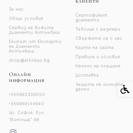
клиенти
За нас
Сертификат
Общи условия
диаманти
Сервиз на бижута
Таблица с размери
Диаманти Алтънбаш
Свържете се с нас
Екипът от Експерти
на Диаманти
Карта на сайта
Алтънбаш
Правила и условия
shop@altinbas.bg
Начини на плащане
Онлайн
Доставка
информация
Защита на личните
Спе
данни
+359883336050
+359889144940
гр. София, бул.
"Витоша" 68