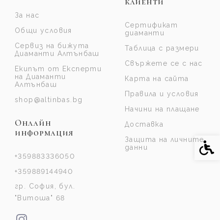
клиенти
За нас
Сертификат
Общи условия
диаманти
Сервиз на бижута
Таблица с размери
Диаманти Алтънбаш
Свържете се с нас
Екипът от Експерти
на Диаманти
Карта на сайта
Алтънбаш
Правила и условия
shop@altinbas.bg
Начини на плащане
Онлайн
Доставка
информация
Защита на личните
Спе
данни
+359883336050
+359889144940
гр. София, бул.
"Витоша" 68