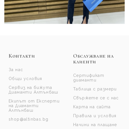
Контакти
Обслужване на
клиенти
За нас
Сертификат
Общи условия
диаманти
Сервиз на бижута
Таблица с размери
Диаманти Алтънбаш
Свържете се с нас
Екипът от Експерти
на Диаманти
Карта на сайта
Алтънбаш
Правила и условия
shop@altinbas.bg
Начини на плащане