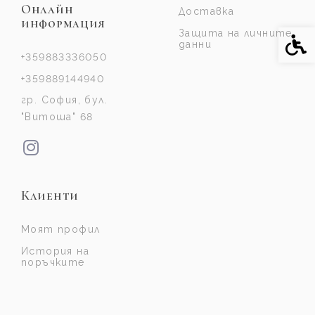
Онлайн
Доставка
информация
Защита на личните
Спе
данни
+359883336050
+359889144940
гр. София, бул.
"Витоша" 68
Клиенти
Моят профил
История на
поръчките