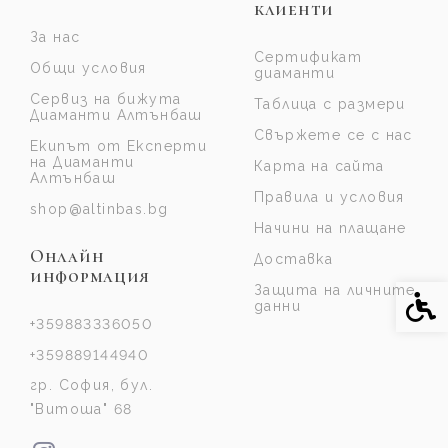
клиенти
За нас
Сертификат
Общи условия
диаманти
Сервиз на бижута
Таблица с размери
Диаманти Алтънбаш
Свържете се с нас
Екипът от Експерти
на Диаманти
Карта на сайта
Алтънбаш
Правила и условия
shop@altinbas.bg
Начини на плащане
Онлайн
Доставка
информация
Защита на личните
Спе
данни
+359883336050
+359889144940
гр. София, бул.
"Витоша" 68