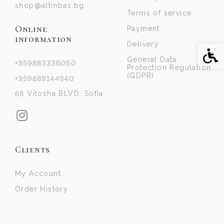
shop@altinbas.bg
Terms of service
Online
Payment
information
Delivery
Acce
General Data
+359883336050
Protection Regulation
(GDPR)
+359889144940
68 Vitosha BLVD, Sofia
Clients
My Account
Order History