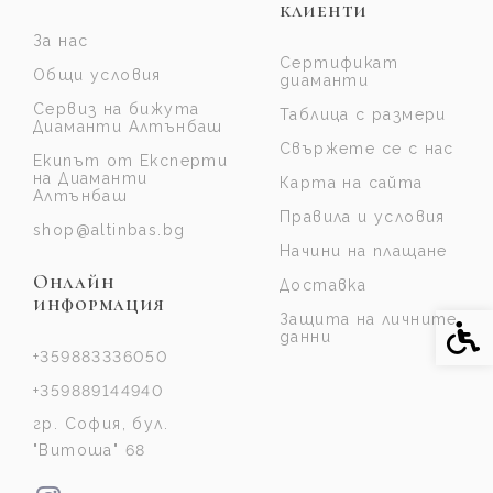
клиенти
За нас
Сертификат
Общи условия
диаманти
Сервиз на бижута
Таблица с размери
Диаманти Алтънбаш
Свържете се с нас
Екипът от Експерти
на Диаманти
Карта на сайта
Алтънбаш
Правила и условия
shop@altinbas.bg
Начини на плащане
Онлайн
Доставка
информация
Защита на личните
Спе
данни
+359883336050
+359889144940
гр. София, бул.
"Витоша" 68