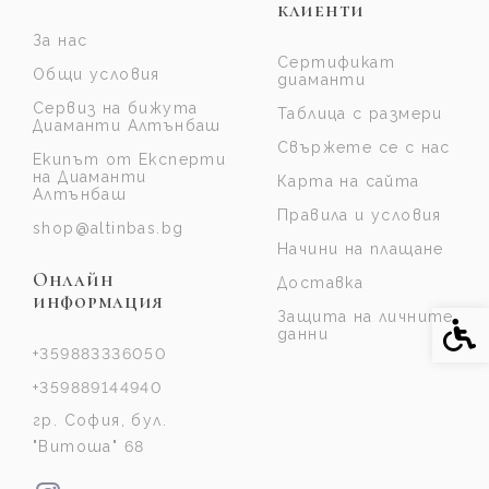
клиенти
За нас
Сертификат
Общи условия
диаманти
Сервиз на бижута
Таблица с размери
Диаманти Алтънбаш
Свържете се с нас
Екипът от Експерти
на Диаманти
Карта на сайта
Алтънбаш
Правила и условия
shop@altinbas.bg
Начини на плащане
Онлайн
Доставка
информация
Защита на личните
Спе
данни
+359883336050
+359889144940
гр. София, бул.
"Витоша" 68