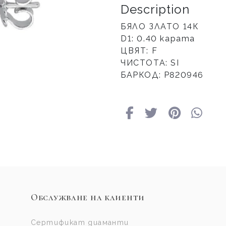
Description
БЯЛО ЗЛАТО 14К
D1: 0.40 карата
ЦВЯТ: F
ЧИСТОТА: SI
БАРКОД: Р820946
Обслужване на клиенти
Сертификат диаманти