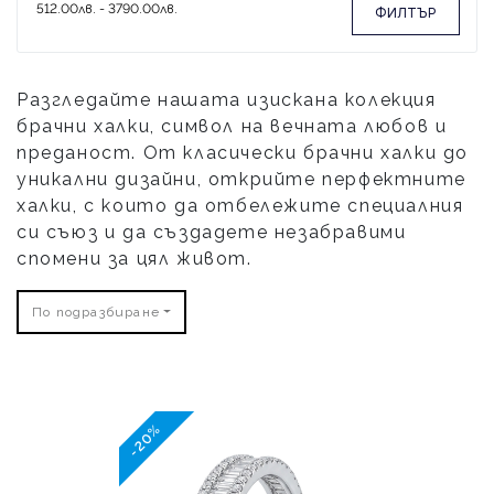
ФИЛТЪР
Разгледайте нашата изискана колекция
брачни халки, символ на вечната любов и
преданост. От класически брачни халки до
уникални дизайни, открийте перфектните
халки, с които да отбележите специалния
си съюз и да създадете незабравими
спомени за цял живот.
По подразбиране
-20%