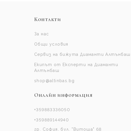
Контакти
За нас
Общи условия
Сервиз на бижута Диаманти Алтънбаш
Екипът от Експерти на Диаманти
Алтънбаш
shop@altinbas.bg
Онлайн информация
+359883336050
+359889144940
гр. София, бул. "Витоша" 68