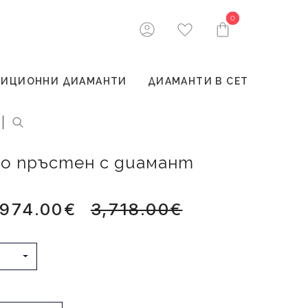
0
0
ТИЦИОННИ ДИАМАНТИ
ДИАМАНТИ В СЕТ
лто пръстен с диамант
,974.00€
3,718.00€