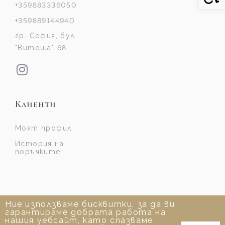
+359883336050
+359889144940
гр. София, бул.
"Витоша" 68
Клиенти
Моят профил
История на
поръчките
Ние използваме бисквитки, за да ви
гарантираме добрата работа на
нашия уебсайт, като спазваме