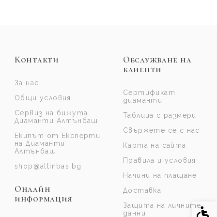
Контакти
Обслужване на
клиенти
За нас
Сертификат
Общи условия
диаманти
Сервиз на бижута
Таблица с размери
Диаманти Алтънбаш
Свържете се с нас
Екипът от Експерти
на Диаманти
Карта на сайта
Алтънбаш
Правила и условия
shop@altinbas.bg
Начини на плащане
Онлайн
Доставка
информация
Защита на личните
Спе
данни