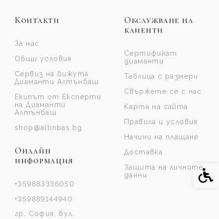
Контакти
Обслужване на
клиенти
За нас
Сертификат
Общи условия
диаманти
Сервиз на бижута
Таблица с размери
Диаманти Алтънбаш
Свържете се с нас
Екипът от Експерти
на Диаманти
Карта на сайта
Алтънбаш
Правила и условия
shop@altinbas.bg
Начини на плащане
Онлайн
Доставка
информация
Защита на личните
Спе
данни
+359883336050
+359889144940
гр. София, бул.