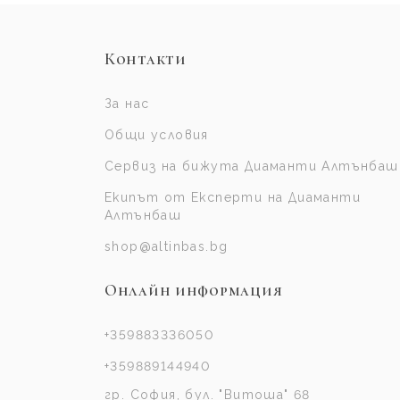
Контакти
За нас
Общи условия
Сервиз на бижута Диаманти Алтънбаш
Екипът от Експерти на Диаманти
Алтънбаш
shop@altinbas.bg
Онлайн информация
+359883336050
+359889144940
гр. София, бул. "Витоша" 68