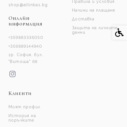
Правила и условия
shop@altinbas.bg
Начини на плащане
Онлайн
Доставка
информация
Защита на личните
Спе
данни
+359883336050
+359889144940
гр. София, бул.
"Витоша" 68
Клиенти
Моят профил
История на
поръчките