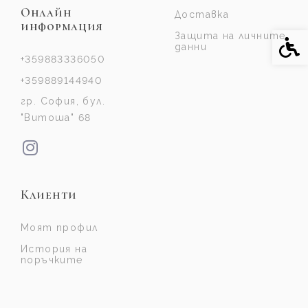
Онлайн
Доставка
информация
Защита на личните
Спе
данни
+359883336050
+359889144940
гр. София, бул.
"Витоша" 68
Клиенти
Моят профил
История на
поръчките