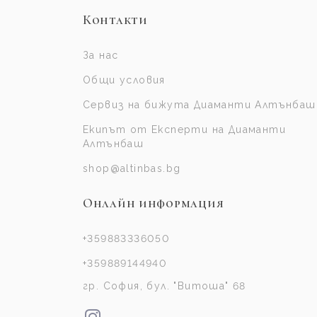
Контакти
За нас
Общи условия
Сервиз на бижута Диаманти Алтънбаш
Екипът от Експерти на Диаманти
Алтънбаш
shop@altinbas.bg
Онлайн информация
+359883336050
+359889144940
гр. София, бул. "Витоша" 68