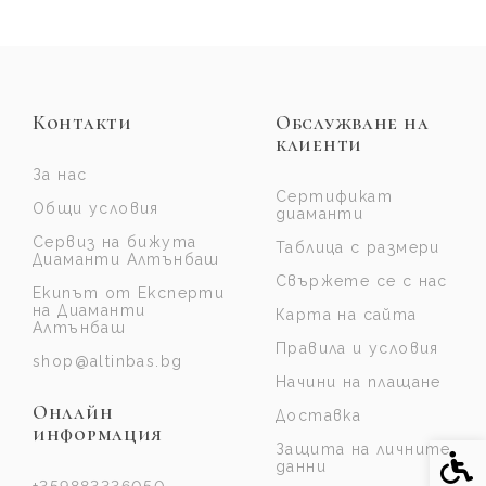
Контакти
Обслужване на
клиенти
За нас
Сертификат
Общи условия
диаманти
Сервиз на бижута
Таблица с размери
Диаманти Алтънбаш
Свържете се с нас
Екипът от Експерти
на Диаманти
Карта на сайта
Алтънбаш
Правила и условия
shop@altinbas.bg
Начини на плащане
Онлайн
Доставка
информация
Защита на личните
Спе
данни