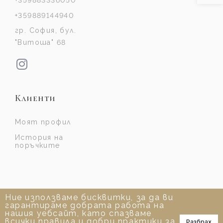
+359883336050
+359889144940
гр. София, бул.
"Витоша" 68
Клиенти
Моят профил
История на
поръчките
Ние използваме бисквитки, за да ви
гарантираме добрата работа на
нашия уебсайт, като спазваме
всички правила и добри практики за
Разбрах