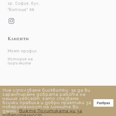
гр. София, бул.
"Витоша" 68
Клиенти
Моят профил
История на
поръчките
Ние използваме бисквитки, за да ви
гарантираме добрата работа на
нашия уебсайт, като спазваме
всички правила и добри практики за
Разбрах
📞
поверителност на личните Ви
данни.
Вижте Политиката ни за
поверителност