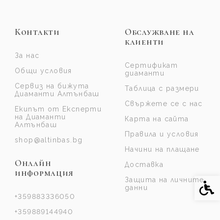
Контакти
Обслужване на
клиенти
За нас
Сертификат
Общи условия
диаманти
Сервиз на бижута
Таблица с размери
Диаманти Алтънбаш
Свържете се с нас
Екипът от Експерти
на Диаманти
Карта на сайта
Алтънбаш
Правила и условия
shop@altinbas.bg
Начини на плащане
Онлайн
Доставка
информация
Защита на личните
Спе
данни
+359883336050
+359889144940