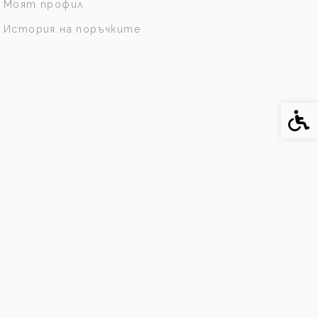
Моят профил
История на поръчките
Спе