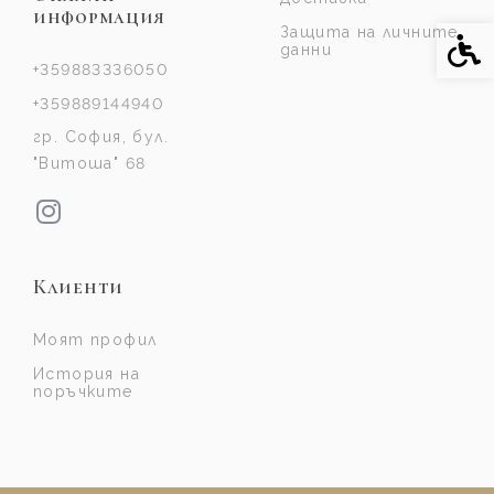
информация
Защита на личните
Спе
данни
+359883336050
+359889144940
гр. София, бул.
"Витоша" 68
Клиенти
Моят профил
История на
поръчките