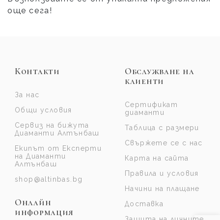
още сега!
Контакти
Обслужване на
клиенти
За нас
Сертификат
Общи условия
диаманти
Сервиз на бижута
Таблица с размери
Диаманти Алтънбаш
Свържете се с нас
Екипът от Експерти
на Диаманти
Карта на сайта
Алтънбаш
Правила и условия
shop@altinbas.bg
Начини на плащане
Онлайн
Доставка
информация
Защита на личните