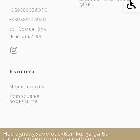
Спе
данни
+359883336050
+359889144940
гр. София, бул.
"Витоша" 68
Клиенти
Моят профил
История на
поръчките
Ние използваме бисквитки, за да ви
гарантираме добрата работа на