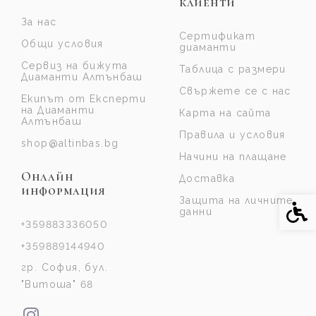
клиенти
За нас
Сертификат
Общи условия
диаманти
Сервиз на бижута
Таблица с размери
Диаманти Алтънбаш
Свържете се с нас
Екипът от Експерти
на Диаманти
Карта на сайта
Алтънбаш
Правила и условия
shop@altinbas.bg
Начини на плащане
Онлайн
Доставка
информация
Защита на личните
Спе
данни
+359883336050
+359889144940
гр. София, бул.
"Витоша" 68