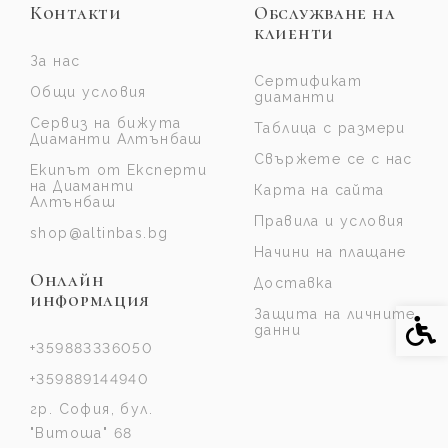
Контакти
Обслужване на
клиенти
За нас
Сертификат
Общи условия
диаманти
Сервиз на бижута
Таблица с размери
Диаманти Алтънбаш
Свържете се с нас
Екипът от Експерти
на Диаманти
Карта на сайта
Алтънбаш
Правила и условия
shop@altinbas.bg
Начини на плащане
Онлайн
Доставка
информация
Защита на личните
Спе
данни
+359883336050
+359889144940
гр. София, бул.
"Витоша" 68