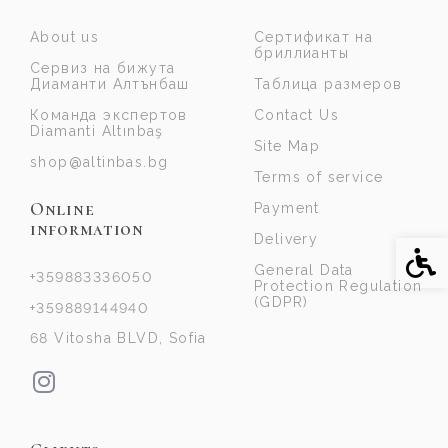
About us
Сертификат на
бриллианты
Сервиз на бижута
Диаманти Алтънбаш
Таблица размеров
Команда экспертов
Contact Us
Diamanti Altınbaş
Site Map
shop@altinbas.bg
Terms of service
Online
Payment
information
Delivery
Acce
General Data
+359883336050
Protection Regulation
(GDPR)
+359889144940
68 Vitosha BLVD, Sofia