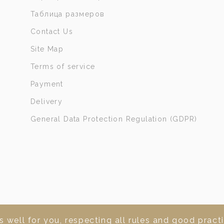
Таблица размеров
Contact Us
Site Map
Terms of service
Payment
Delivery
General Data Protection Regulation (GDPR)
 well for you, respecting all rules and good practi