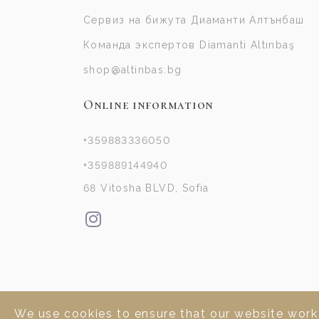
Сервиз на бижута Диаманти Алтънбаш
Команда экспертов Diamanti Altınbaş
shop@altinbas.bg
Online information
+359883336050
+359889144940
68 Vitosha BLVD, Sofia
We use cookies to ensure that our website works