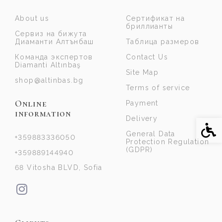
About us
Сертификат на
бриллианты
Сервиз на бижута
Диаманти Алтънбаш
Таблица размеров
Команда экспертов
Contact Us
Diamanti Altınbaş
Site Map
shop@altinbas.bg
Terms of service
Online
Payment
information
Delivery
Acce
General Data
+359883336050
Protection Regulation
(GDPR)
+359889144940
68 Vitosha BLVD, Sofia