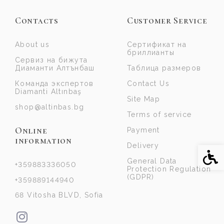
Contacts
Customer Service
About us
Сертификат на
бриллианты
Сервиз на бижута
Диаманти Алтънбаш
Таблица размеров
Команда экспертов
Contact Us
Diamanti Altınbaş
Site Map
shop@altinbas.bg
Terms of service
Online
Payment
information
Delivery
Acce
General Data
+359883336050
Protection Regulation
(GDPR)
+359889144940
68 Vitosha BLVD, Sofia