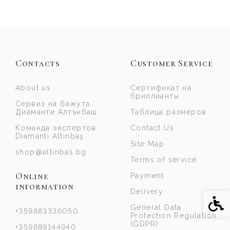
Contacts
Customer Service
About us
Сертификат на
бриллианты
Сервиз на бижута
Диаманти Алтънбаш
Таблица размеров
Команда экспертов
Contact Us
Diamanti Altınbaş
Site Map
shop@altinbas.bg
Terms of service
Online
Payment
information
Delivery
Acce
General Data
+359883336050
Protection Regulation
(GDPR)
+359889144940