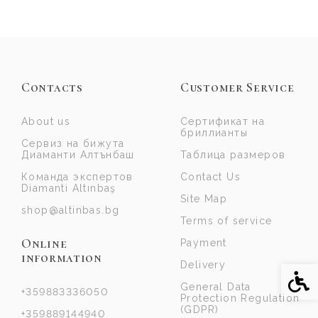
Contacts
Customer Service
About us
Сертификат на
бриллианты
Сервиз на бижута
Диаманти Алтънбаш
Таблица размеров
Команда экспертов
Contact Us
Diamanti Altınbaş
Site Map
shop@altinbas.bg
Terms of service
Online
Payment
information
Delivery
Acce
General Data
+359883336050
Protection Regulation
(GDPR)
+359889144940