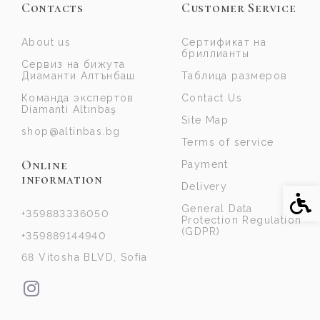
Contacts
Customer Service
About us
Сертификат на
бриллианты
Сервиз на бижута
Диаманти Алтънбаш
Таблица размеров
Команда экспертов
Contact Us
Diamanti Altınbaş
Site Map
shop@altinbas.bg
Terms of service
Online
Payment
information
Delivery
Acce
General Data
+359883336050
Protection Regulation
(GDPR)
+359889144940
68 Vitosha BLVD, Sofia