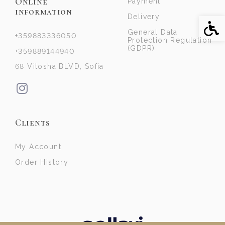
Online
Payment
information
Delivery
Acce
General Data
+359883336050
Protection Regulation
(GDPR)
+359889144940
68 Vitosha BLVD, Sofia
Clients
My Account
Order History