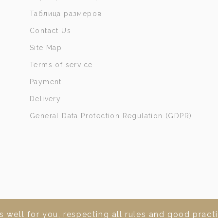
Таблица размеров
Contact Us
Site Map
Terms of service
Payment
Delivery
General Data Protection Regulation (GDPR)
 well for you, respecting all rules and good practi