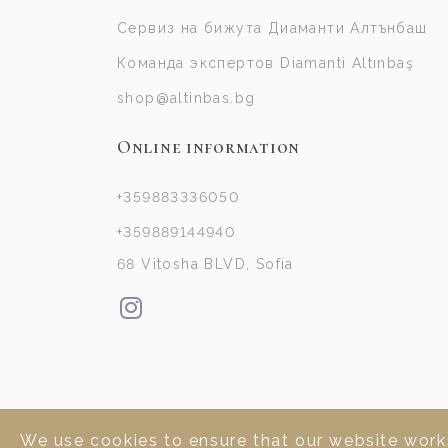
Сервиз на бижута Диаманти Алтънбаш
Команда экспертов Diamanti Altınbaş
shop@altinbas.bg
Online information
+359883336050
+359889144940
68 Vitosha BLVD, Sofia
We use cookies to ensure that our website works