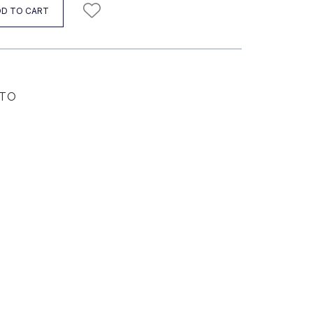
D TO CART
ОТО