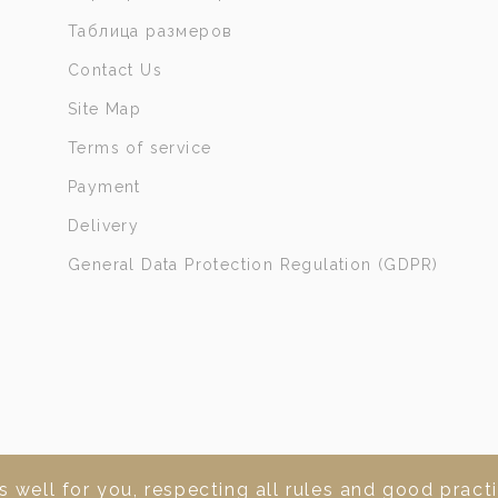
Таблица размеров
Contact Us
Site Map
Terms of service
Payment
Delivery
General Data Protection Regulation (GDPR)
 well for you, respecting all rules and good practi