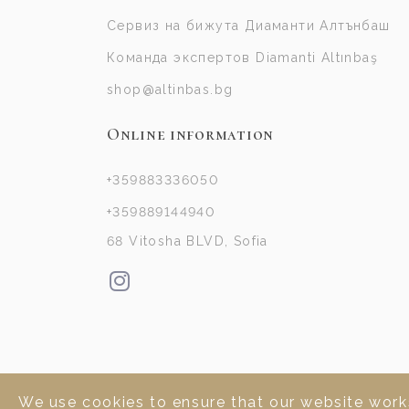
Сервиз на бижута Диаманти Алтънбаш
Команда экспертов Diamanti Altınbaş
shop@altinbas.bg
Online information
+359883336050
+359889144940
68 Vitosha BLVD, Sofia
We use cookies to ensure that our website works