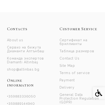
Contacts
Customer Service
About us
Сертификат на
бриллианты
Сервиз на бижута
Диаманти Алтънбаш
Таблица размеров
Команда экспертов
Contact Us
Diamanti Altınbaş
Site Map
shop@altinbas.bg
Terms of service
Online
Payment
information
Delivery
Acce
General Data
+359883336050
Protection Regulation
(GDPR)
+359889144940