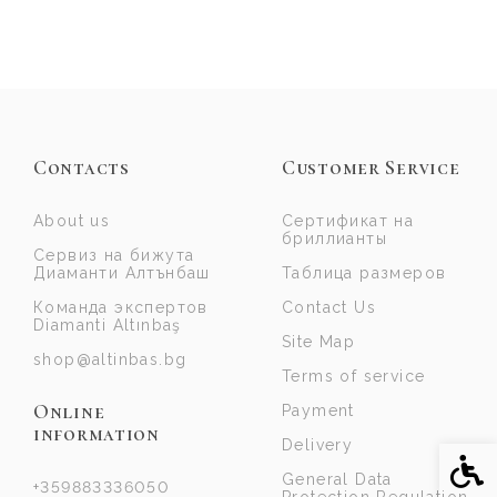
Contacts
Customer Service
About us
Сертификат на
бриллианты
Сервиз на бижута
Диаманти Алтънбаш
Таблица размеров
Команда экспертов
Contact Us
Diamanti Altınbaş
Site Map
shop@altinbas.bg
Terms of service
Online
Payment
information
Delivery
Acce
General Data
+359883336050