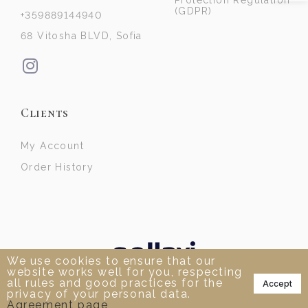
Protection Regulation
(GDPR)
+359889144940
68 Vitosha BLVD, Sofia
Clients
My Account
Order History
We use cookies to ensure that our
website works well for you, respecting
📞
all rules and good practices for the
Accept
privacy of your personal data.
Agreement page