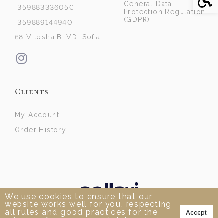
General Data
+359883336050
Protection Regulation
(GDPR)
+359889144940
68 Vitosha BLVD, Sofia
Clients
My Account
Order History
We use cookies to ensure that our
website works well for you, respecting
📞
all rules and good practices for the
Accept